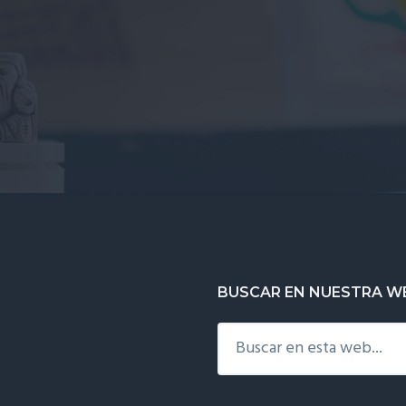
BUSCAR EN NUESTRA W
Buscar
en
esta
web...