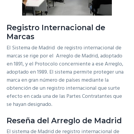
ó
p
n
n
r
a
p
i
Registro Internacional de
r
n
Marcas
i
c
n
i
El Sistema de Madrid de registro internacional de
c
p
marcas se rige por el Arreglo de Madrid, adoptado
i
a
en 1891, y el Protocolo concerniente a ese Arreglo,
p
l
adoptado en 1989. El sistema permite proteger una
a
marca en gran número de países mediante la
l
obtención de un registro internacional que surte
efecto en cada una de las Partes Contratantes que
se hayan designado.
Reseña del Arreglo de Madrid
El sistema de Madrid de registro internacional de