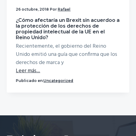
ó
p
n
26 octubre, 2018
Por
Rafael
n
r
a
¿Cómo afectaría un Brexit sin acuerdoo a
p
i
la protección de los derechos de
r
n
propiedad intelectual de la UE en el
Reino Unido?
i
c
Recientemente, el gobierno del Reino
n
i
Unido emitió una guía que confirma que los
c
p
derechos de marca y
i
a
Leer más...
p
l
a
Publicado en:
Uncategorized
l