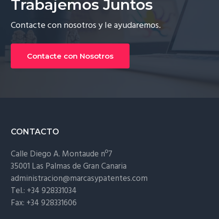
Trabajemos Juntos
Contacte con nosotros y le ayudaremos.
Contacte con Nosotros
Footer
CONTACTO
Calle Diego A. Montaude nº7
35001 Las Palmas de Gran Canaria
administracion@marcasypatentes.com
Tel.: +34 928331034
Fax: +34 928331606